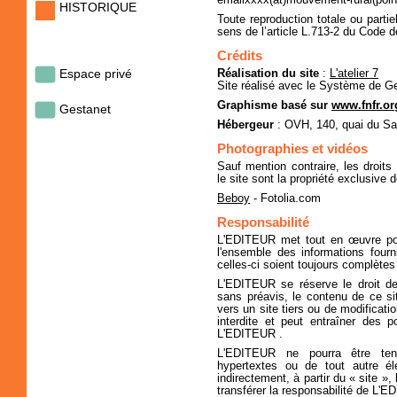
emailxxxx(at)mouvement-rural(poin
HISTORIQUE
Toute reproduction totale ou parti
sens de l’article L.713-2 du Code de 
Crédits
Espace privé
Réalisation du site
:
L'atelier 7
Site réalisé avec le Système de Ge
Graphisme basé sur
www.fnfr.or
Gestanet
Hébergeur
: OVH, 140, quai du Sa
Photographies et vidéos
Sauf mention contraire, les droit
le site sont la propriété exclusive de
Beboy
- Fotolia.com
Responsabilité
L'EDITEUR met tout en œuvre pour
l'ensemble des informations four
celles-ci soient toujours complètes
L'EDITEUR se réserve le droit de
sans préavis, le contenu de ce sit
vers un site tiers ou de modificati
interdite et peut entraîner des 
L'EDITEUR .
L'EDITEUR ne pourra être ten
hypertextes ou de tout autre élé
indirectement, à partir du « site »,
transférer la responsabilité de L'E