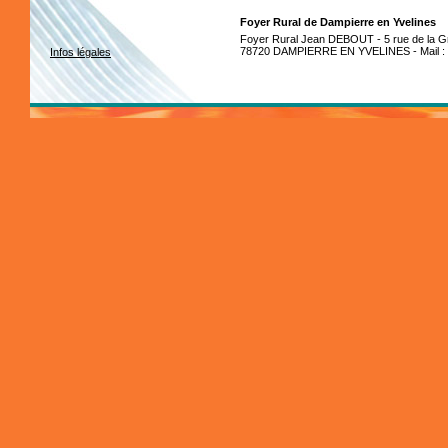
Foyer Rural de Dampierre en Yvelines
Foyer Rural Jean DEBOUT - 5 rue de la Gr
78720 DAMPIERRE EN YVELINES - Mail :
Infos légales