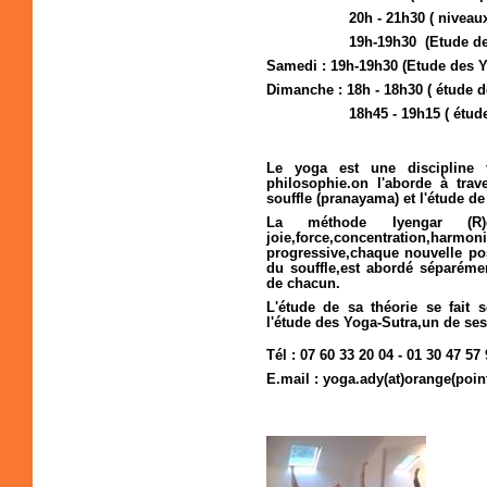
20h - 21h30 ( niveaux 3 -
19h-19h30 (Etude des Yog
Samedi : 19h-19h30 (Etude des Y
Dimanche : 18h - 18h30 ( étude 
18h45 - 19h15 ( étude des 
Le yoga est une discipline 
philosophie.on l'aborde à trav
souffle (pranayama) et l'étude de
La méthode Iyengar (R)
joie,force,concentration,harmo
progressive,chaque nouvelle po
du souffle,est abordé séparémen
de chacun.
L'étude de sa théorie se fait 
l'étude des Yoga-Sutra,un de se
Tél : 07 60 33 20 04 - 01 30 47 57
E.mail : yoga.ady(at)orange(poin