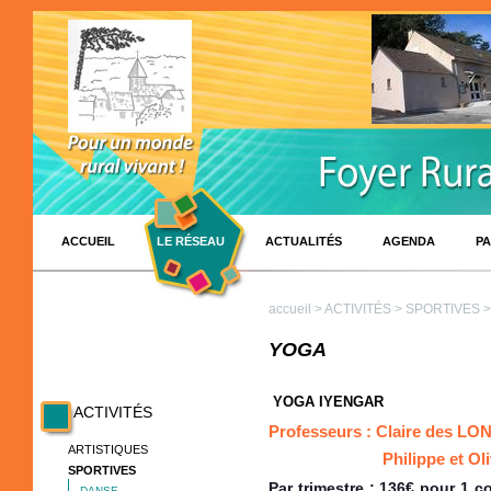
ACCUEIL
LE RÉSEAU
ACTUALITÉS
AGENDA
PA
accueil
>
ACTIVITÉS
>
SPORTIVES
>
YOGA
YOGA IYENGAR
ACTIVITÉS
Professeurs : Claire des 
ARTISTIQUES
Philippe et Olivi
SPORTIVES
Par trimestre : 136€ pour
DANSE