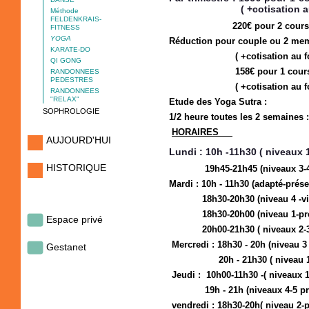
( +cotisation au f
Méthode
FELDENKRAIS-
220€ pour 2 cours/semai
FITNESS
YOGA
Réduction pour couple ou 2 m
KARATE-DO
( +cotisation au foy
QI GONG
158€ pour 1 cours/sem
RANDONNEES
PEDESTRES
( +cotisation au foy
RANDONNEES
"RELAX"
Etude des Yoga Sutra :
SOPHROLOGIE
1/2 heure toutes les 2 semaines 
HORAIRES
AUJOURD'HUI
Lundi : 10h -11h30 ( niveaux 1
HISTORIQUE
19h45-21h45 (niveaux 3-4-p
Mardi : 10h - 11h30 (adapté-présen
18h30-20h30 (niveau 4 -vis
18h30-20h00 (niveau 1-prés
Espace privé
20h00-21h30 ( niveaux 2-3 p
Mercredi : 18h30 - 20h (niveau 3 
Gestanet
20h - 21h30 ( niveau 1 p
Jeudi : 10h00-11h30 -( niveaux 1-
19h - 21h (niveaux 4-5 prése
vendredi : 18h30-20h( niveau 2-p